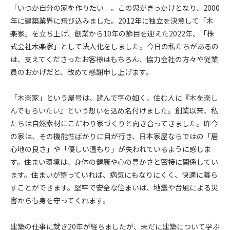
「いつか自分の家を作りたい」。この思がきっかけとなり、2000
年に建築業界に飛び込みました。2012年に独立を決意して「木
楽家」を立ち上げ、創業から10年の節目を迎えた2022年、「株
式会社木楽家」として法人化をしました。今日の私たちがあるの
は、支えてくださったお客様はもちろん、協力会社の方々や従業
員のおかげだと、改めて感謝申し上げます。
「木楽家」という屋号は、読んで字の如く、住む人に『木を楽し
んでもらいたい』という想いを込め名付けました。創業以来、私
たちは自然素材にこだわり家づくりと向き合ってきました。昨今
の家は、その機能性ばかりに目が行き、日本家屋ならではの「居
心地の良さ」や「優しい温もり」が失われているように感じま
す。住まい環境は、身体の健康や心の豊かさと密接に関係してい
ます。住まいが整っていれば、病気にもなりにくく、快適に暮ら
すことができます。堅牢で安全な住まいは、地震や台風による災
害からも身を守ってくれます。
建築の仕事に就き20年が経ちましたが、未だに建築について学ぶ